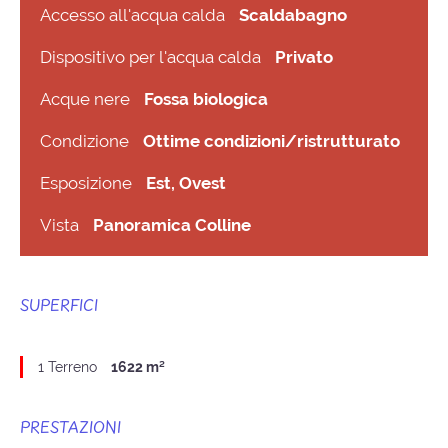
Accesso all'acqua calda
Scaldabagno
Dispositivo per l'acqua calda
Privato
Acque nere
Fossa biologica
Condizione
Ottime condizioni/ristrutturato
Esposizione
Est, Ovest
Vista
Panoramica Colline
SUPERFICI
1 Terreno
1622 m²
PRESTAZIONI