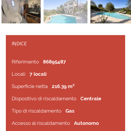
INDICE
Riferimento
86895487
Locali
7 locali
Superficie netta
216.39 m²
Dispositivo di riscaldamento
Centrale
Tipo di riscaldamento
Gas
Accesso al riscaldamento
Autonomo