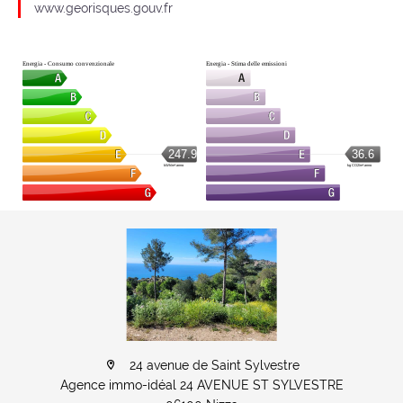
www.georisques.gouv.fr
Energia - Consumo convenzionale
Energia - Stima delle emissioni
247.9
36.6
kWh/m².anno
kg CO2/m².anno
24 avenue de Saint Sylvestre
Agence immo-idéal 24 AVENUE ST SYLVESTRE