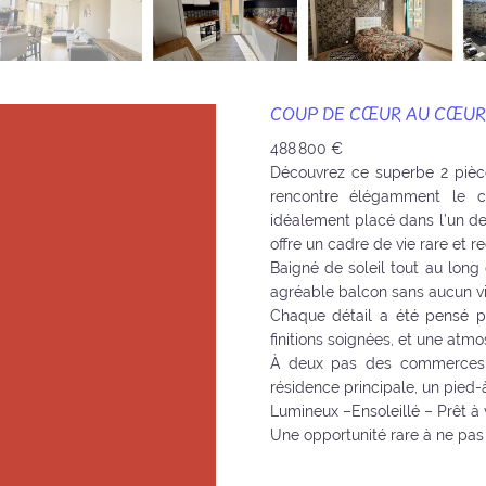
COUP DE CŒUR AU CŒUR 
488 800 €
Découvrez ce superbe 2 pièc
rencontre élégamment le c
idéalement placé dans l’un de
offre un cadre de vie rare et r
Baigné de soleil tout au long 
agréable balcon sans aucun vis
Chaque détail a été pensé pou
finitions soignées, et une atm
À deux pas des commerces, 
résidence principale, un pied-
Lumineux –Ensoleillé – Prêt à
Une opportunité rare à ne pa