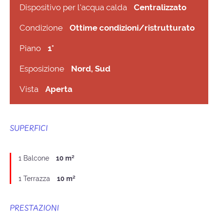
Dispositivo per l'acqua calda
Centralizzato
Condizione
Ottime condizioni/ristrutturato
Piano
1°
Esposizione
Nord, Sud
Vista
Aperta
SUPERFICI
1 Balcone
10 m²
1 Terrazza
10 m²
PRESTAZIONI