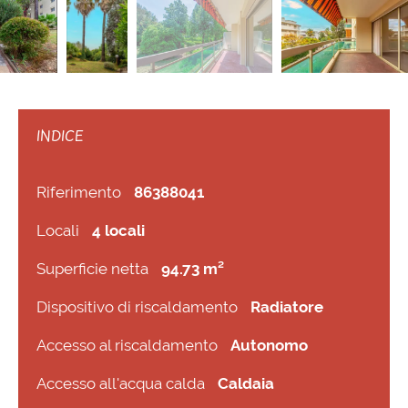
INDICE
Riferimento
86388041
Locali
4 locali
Superficie netta
94.73 m²
Dispositivo di riscaldamento
Radiatore
Accesso al riscaldamento
Autonomo
Accesso all'acqua calda
Caldaia