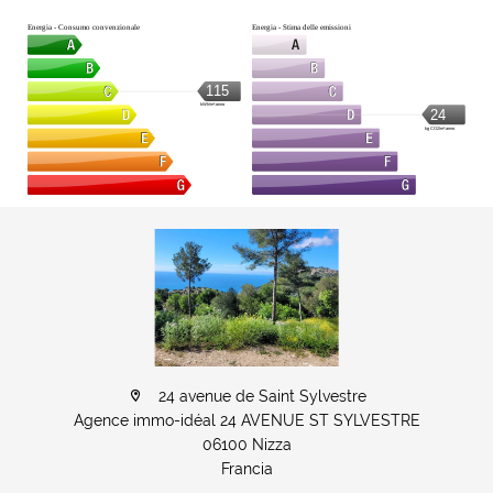
Energia - Consumo convenzionale
Energia - Stima delle emissioni
115
kWh/m².anno
24
kg CO2/m².anno
24 avenue de Saint Sylvestre
Agence immo-idéal 24 AVENUE ST SYLVESTRE
06100 Nizza
Francia