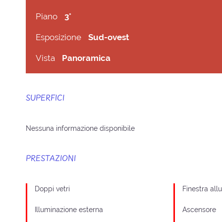
Piano
3°
Esposizione
Sud-ovest
Vista
Panoramica
SUPERFICI
Nessuna informazione disponibile
PRESTAZIONI
Doppi vetri
Finestra all
Illuminazione esterna
Ascensore