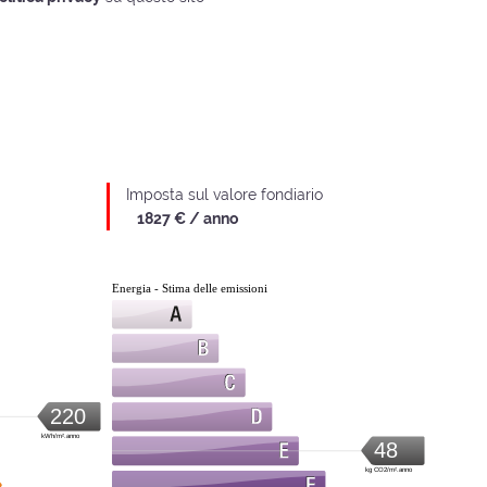
Imposta sul valore fondiario
1827 € / anno
Energia - Stima delle emissioni
220
kWh/m².anno
48
kg CO2/m².anno