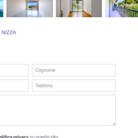
 NIZZA
olitica privacy
su questo sito