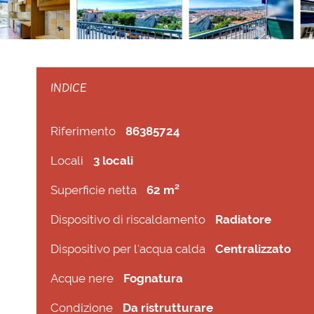
INDICE
Riferimento
86385724
Locali
3 locali
Superficie netta
62 m²
Dispositivo di riscaldamento
Radiatore
Dispositivo per l'acqua calda
Centralizzato
Acque nere
Fognatura
Condizione
Da ristrutturare